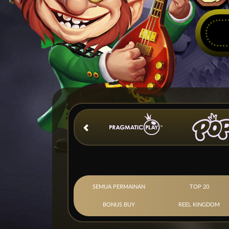
SEMUA PERMAINAN
TOP 20
BONUS BUY
REEL KINGDOM