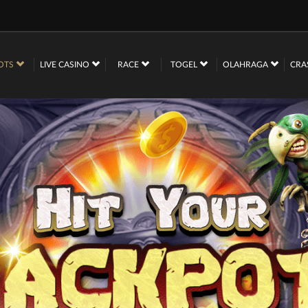
OTS
LIVE CASINO
RACE
TOGEL
OLAHRAGA
CRA