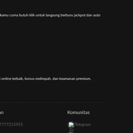
 kamu cuma butuh klik untuk langsung berburu jackpot dan auto
ot online terbaik, bonus melimpah, dan keamanan premium,
an
Komunitas
7777215955
Telegram