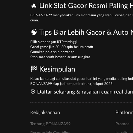
🔥 Link Slot Gacor Resmi Paling 
BONANZA99 menyediakan link slot resmi yang stabil, cepat, dan 
cuan.
🧠 Tips Biar Lebih Gacor & Auto
Pilih slot dengan RTP tertinggi
Ganti game jika 20–30 spin belum profit
Gunakan pola spin bertahap
Stop saat profit besar biar anti rungkat
🏁 Kesimpulan
Kalau kamu lagi cari situs slot gacor hari ini yang media, pal
BONANZA99 siap jadi tempat berburu jackpot 2025.
🎯 Daftar sekarang & rasakan cuan real dari 
Kebijaksanaan
Platfor
Tentang BONANZA99
Promosi
Responsible Gambling
Loyalty