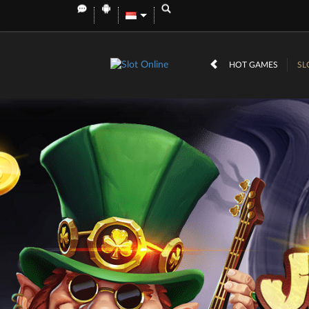
HOT GAMES
SL