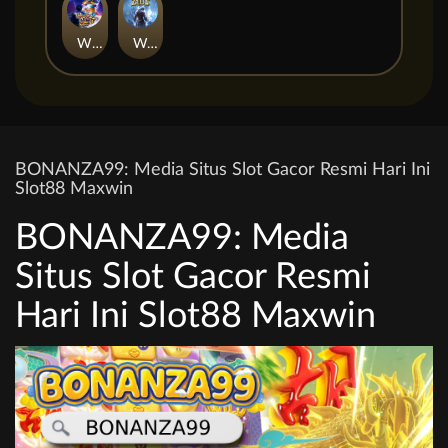
Wishes of the Genie
Wrath of Zeus
BONANZA99: Media Situs Slot Gacor Resmi Hari Ini
Slot88 Maxwin
BONANZA99: Media
Situs Slot Gacor Resmi
Hari Ini Slot88 Maxwin