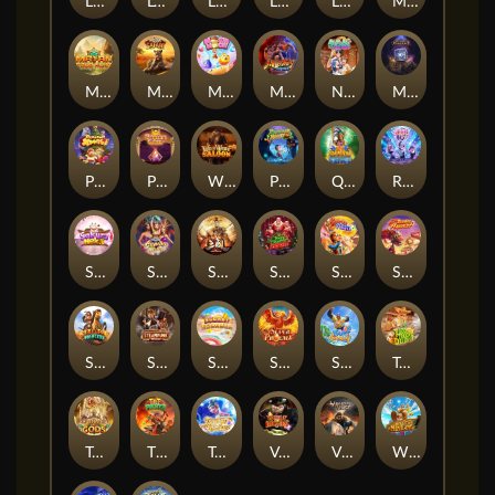
Las Vegas Party
Legend of the White and Green Snake
Lion Dance Fortune
Lucky Zhu
Lulu's Enchanted Forest
Mahjong Fortune
Mayan Gold Hunt
Mega Wild Safari
Mochi Mochi
Muay Thai Arena
Nomikai Fever
Mysteries of Pandora
Pawsome Xmas
Persian Gems
Wild West Saloon
Pumpkin Night
Queen of Aztec
Rave On
Sakura Neko
Samba Fiesta
SanGuo - The Brotherhood
Sexy Christmas Sirens
Spirits Fiesta
Spring Harvest
Stallion Princess
Steampunk Reloaded
Surgary bonanza
Super Phoenix
Surf Monkey
Taco Truck Delight
Temple of Gods
TNT Fiesta
Tower of Riches
Vault of Riches
Viking Valor
Wild Fish Hunter