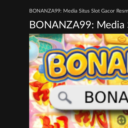
BONANZA99: Media Situs Slot Gacor Resmi
BONANZA99: Media Sit