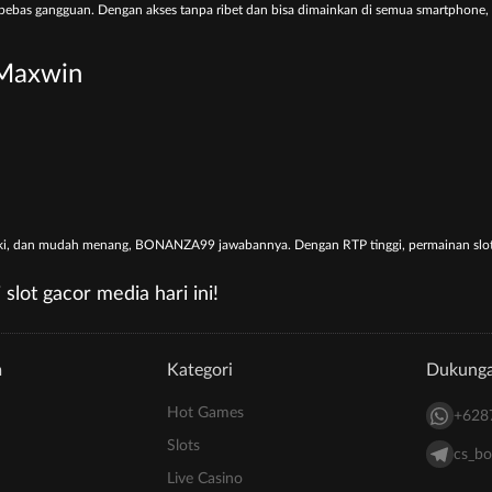
bebas gangguan. Dengan akses tanpa ribet dan bisa dimainkan di semua smartphone,
 Maxwin
ing hoki, dan mudah menang, BONANZA99 jawabannya. Dengan RTP tinggi, permainan sl
slot gacor media hari ini!
m
Kategori
Dukung
Hot Games
+628
Slots
cs_b
Live Casino