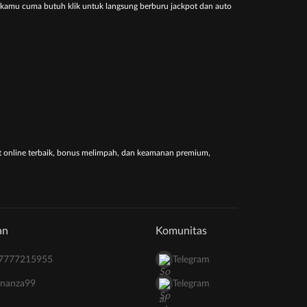
 kamu cuma butuh klik untuk langsung berburu jackpot dan auto
ot online terbaik, bonus melimpah, dan keamanan premium,
an
Komunitas
7777215955
Telegram
onanza99
Telegram