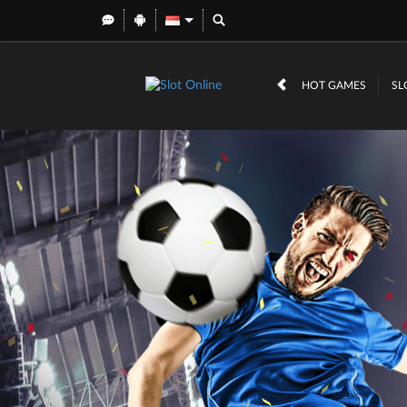
HOT GAMES
SL