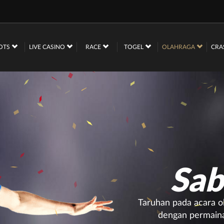
OTS
LIVE CASINO
RACE
TOGEL
OLAHRAGA
CRA
Sab
Taruhan pada acara o
dengan permainan