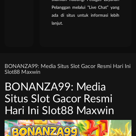
Pelanggan melalui “Live Chat” yang
ada di situs untuk informasi lebih
lanjut.
BONANZA99: Media Situs Slot Gacor Resmi Hari Ini
Slot88 Maxwin
BONANZA99: Media
Situs Slot Gacor Resmi
Hari Ini Slot88 Maxwin