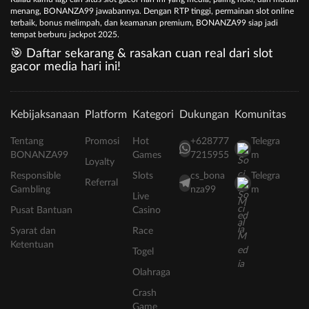
menang, BONANZA99 jawabannya. Dengan RTP tinggi, permainan slot online
terbaik, bonus melimpah, dan keamanan premium, BONANZA99 siap jadi
tempat berburu jackpot 2025.
🎯 Daftar sekarang & rasakan cuan real dari slot
gacor media hari ini!
Kebijaksanaan
Platform
Kategori
Dukungan
Komunitas
Tentang
Promosi
Hot
+628777
Telegra
BONANZA99
Games
7215955
m
Loyalty
Responsible
Slots
cs_bona
Telegra
Referral
Gambling
nza99
m
Live
Pusat Bantuan
Casino
Syarat dan
Race
Ketentuan
Togel
Olahraga
Crash
Game