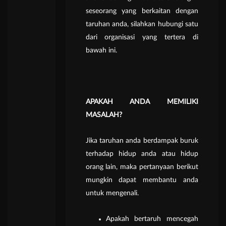
seseorang yang berkaitan dengan
taruhan anda, silahkan hubungi satu
dari organisasi yang tertera di
bawah ini.
APAKAH ANDA MEMILIKI
MASALAH?
Jika taruhan anda berdampak buruk
terhadap hidup anda atau hidup
orang lain, maka pertanyaan berikut
mungkin dapat membantu anda
untuk mengenali.
Apakah bertaruh mencegah