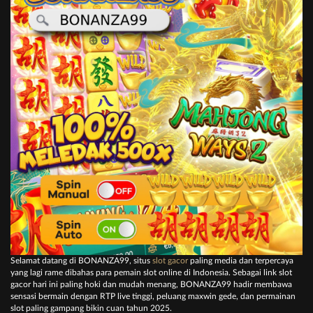
Selamat datang di BONANZA99, situs
slot gacor
paling media dan terpercaya
yang lagi rame dibahas para pemain slot online di Indonesia. Sebagai link slot
gacor hari ini paling hoki dan mudah menang, BONANZA99 hadir membawa
sensasi bermain dengan RTP live tinggi, peluang maxwin gede, dan permainan
slot paling gampang bikin cuan tahun 2025.