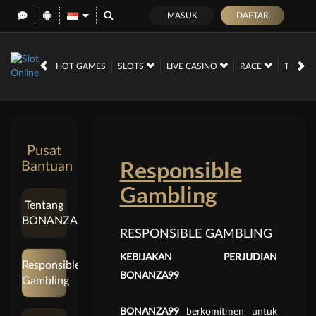
MASUK
DAFTAR
HOT GAMES
SLOTS
LIVE CASINO
RACE
TOGEL
Pusat
Responsible
Bantuan
Gambling
Tentang
BONANZA99
RESPONSIBLE GAMBLING
KEBIJAKAN PERJUDIAN
Responsible
BONANZA99
Gambling
BONANZA99
berkomitmen untuk