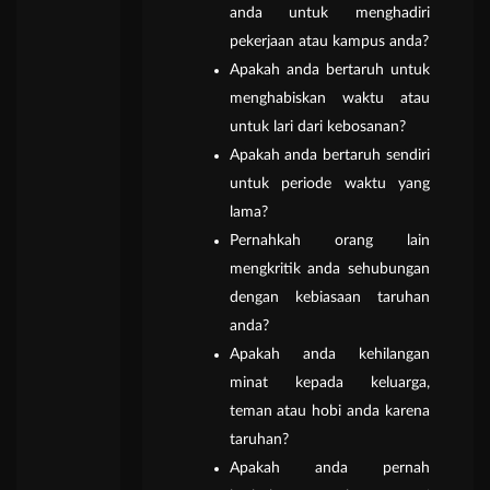
anda untuk menghadiri
pekerjaan atau kampus anda?
Apakah anda bertaruh untuk
menghabiskan waktu atau
untuk lari dari kebosanan?
Apakah anda bertaruh sendiri
untuk periode waktu yang
lama?
Pernahkah orang lain
mengkritik anda sehubungan
dengan kebiasaan taruhan
anda?
Apakah anda kehilangan
minat kepada keluarga,
teman atau hobi anda karena
taruhan?
Apakah anda pernah