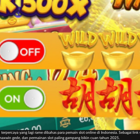
 terpercaya yang lagi rame dibahas para pemain slot online di Indonesia. Sebagai li
maxwin gede, dan permainan slot paling gampang bikin cuan tahun 2025.