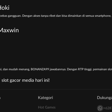
Hoki
bebas gangguan. Dengan akses tanpa ribet dan bisa dimainkan di semua smartphone,
 Maxwin
ing hoki, dan mudah menang, BONANZA99 jawabannya. Dengan RTP tinggi, permainan sl
slot gacor media hari ini!
m
Kategori
Dukung
Hot Games
+628