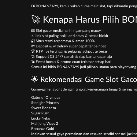
Di BONANZA99, kamu bukan cuma main slot, tapi nikmatin pengala
🚀 Kenapa Harus Pilih 
🎰 Slot gacor media hari ini gampang maxwin
⚡ Link slot paling hoki, anti delay & bebas blokir
🔐 Situs resmi terpercaya & aman 100%
💸 Deposit & withdraw super cepat tanpa ribet
🏆 RTP live tertinggi & peluang jackpot terbesar
🤝 Support CS 24/7 ramah & siap bantu kapan aja
💣 Event bonus & promo cuan terbesar setiap hari
Semua ini bikin BONANZA99 jadi pilihan utama para player yang ca
🌟 Rekomendasi Game Slot Gacor
Game-game favorit dengan tingkat kemenangan tinggi & sering m
Gates of Olympus
Starlight Princess
Sweet Bonanza
Sugar Rush
Lucky Neko
Mahjong Ways 2
Bonanza Gold
Mainkan sesuai gaya permainan dan rasakan sendiri sensasi jackpo