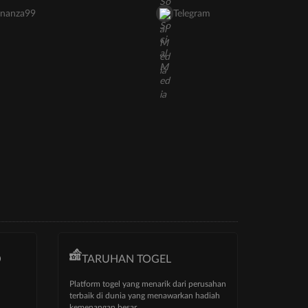
onanza99
Telegram
O
TARUHAN TOGEL
Platform togel yang menarik dari perusahan
terbaik di dunia yang menawarkan hadiah
kemenangan besar