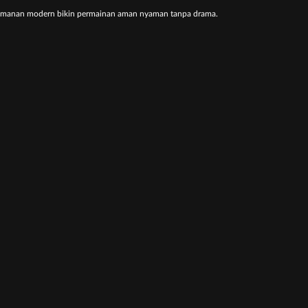
r keamanan modern bikin permainan aman nyaman tanpa drama.