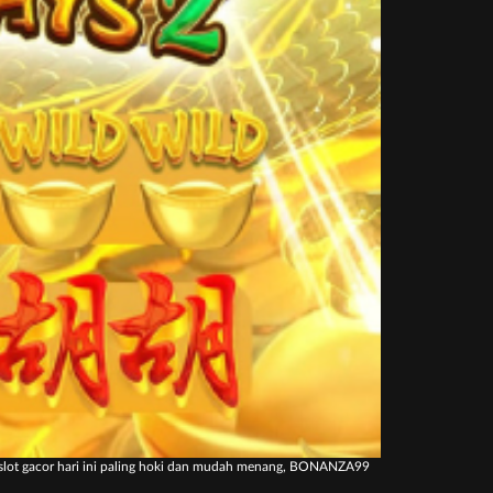
nk slot gacor hari ini paling hoki dan mudah menang, BONANZA99