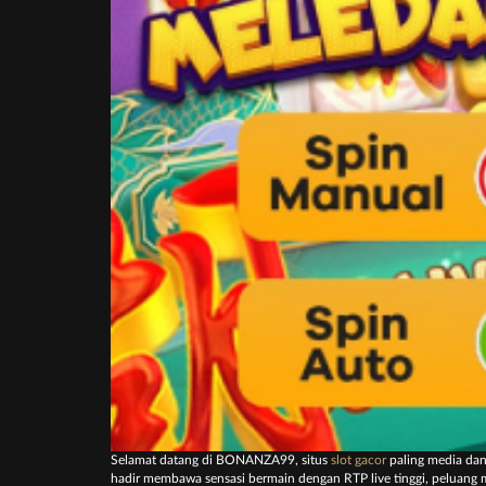
Selamat datang di BONANZA99, situs
slot gacor
paling media dan
hadir membawa sensasi bermain dengan RTP live tinggi, peluang 