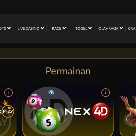
OTS
LIVE CASINO
RACE
TOGEL
OLAHRAGA
CRA
Permainan
i
i