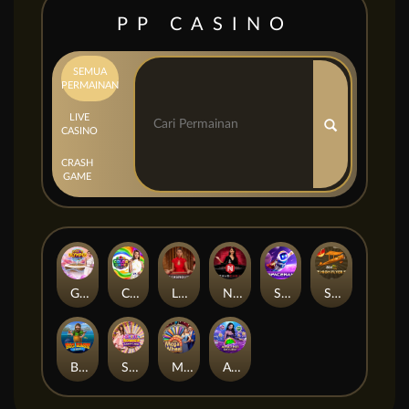
PP CASINO
SEMUA
PERMAINAN
LIVE
CASINO
CRASH
GAME
Gates of Olympus Roulette
Color Game Bonanza
Live Casino Lobby
Nexus Lounge
Spaceman
Slot88 High Flyer
Big Bass Crash
Sweet Bonanza Candyland
Mega Wheel
Amazing Baccarat