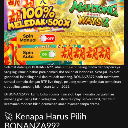
Selamat datang di BONANZA99, situs
slot gacor
paling media dan terpercaya
yang lagi rame dibahas para pemain slot online di Indonesia. Sebagai link slot
gacor hari ini paling hoki dan mudah menang, BONANZA99 hadir membawa
sensasi bermain dengan RTP live tinggi, peluang maxwin gede, dan permainan
slot paling gampang bikin cuan tahun 2025.
Di BONANZA99, kamu bukan cuma main slot, tapi nikmatin pengalaman
menang gokil yang bikin ketagihan. Sistem fair play, server stabil, dan fitur
keamanan modern bikin permainan aman nyaman tanpa drama.
🚀 Kenapa Harus Pilih
BONANZA99?