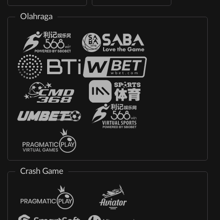
Olahraga
Crash Game