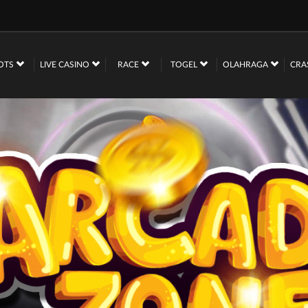
OTS
LIVE CASINO
RACE
TOGEL
OLAHRAGA
CRA