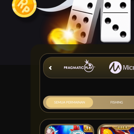
SEMUA PERMAINAN
FISHING