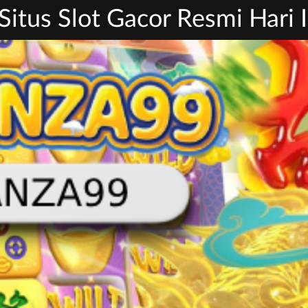
us Slot Gacor Resmi Hari I