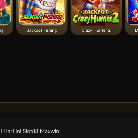
ng
Jackpot Fishing
Crazy Hunter 2
D
 Hari Ini Slot88 Maxwin