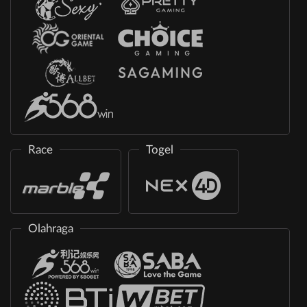
Race
Togel
Olahraga