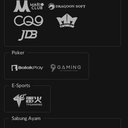
Poker
E-Sports
Sabung Ayam