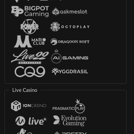
Live Casino