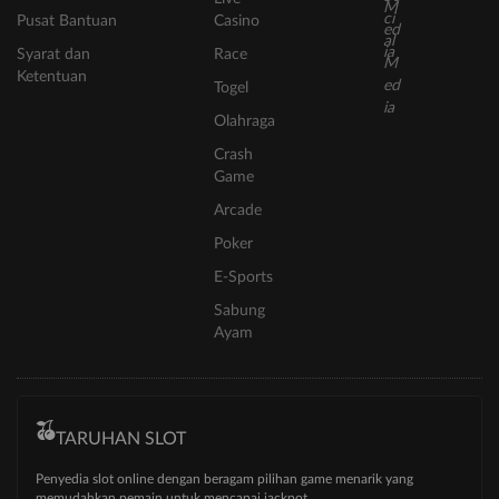
Pusat Bantuan
Casino
Syarat dan
Race
Ketentuan
Togel
Olahraga
Crash
Game
Arcade
Poker
E-Sports
Sabung
Ayam
TARUHAN SLOT
Penyedia slot online dengan beragam pilihan game menarik yang
memudahkan pemain untuk mencapai jackpot