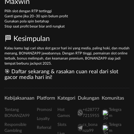
Maxwin
Pilih slot dengan RTP tertinggi
Ganti game jika 20–30 spin belum profit
Gunakan pola spin bertahap
Stop saat profit besar biar anti rungkat
🏁 Kesimpulan
Kalau kamu lagi cari situs slot gacor hari ini yang media, paling hoki, dan mudah
menang, BONANZA99 jawabannya. Dengan RTP tinggi, permainan slot online
terbaik, bonus melimpah, dan keamanan premium, BONANZA99 siap jadi
tempat berburu jackpot 2025.
🎯 Daftar sekarang & rasakan cuan real dari slot
gacor media hari ini!
Kebijaksanaan
Platform
Kategori
Dukungan
Komunitas
Tentang
Promosi
Hot
+628777
Telegra
BONANZA99
Games
7215955
m
Loyalty
Responsible
Slots
cs_bona
Telegra
Referral
Gambling
nza99
m
Live