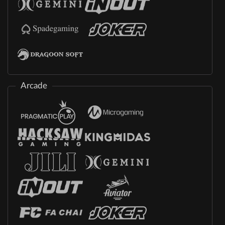
Arcade