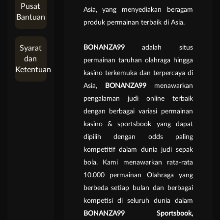
Pusat
Asia, yang menyediakan beragam
Bantuan
produk permainan terbaik di Asia.
Syarat
BONANZA99
adalah situs
dan
permainan taruhan olahraga hingga
Ketentuan
kasino terkemuka dan terpercaya di
Asia,
BONANZA99
menawarkan
pengalaman judi online terbaik
dengan berbagai variasi permainan
kasino & sportsbook yang dapat
dipilih dengan odds paling
kompetitif dalam dunia judi sepak
bola. Kami menawarkan rata-rata
10.000 permainan Olahraga yang
berbeda setiap bulan dan berbagai
kompetisi di seluruh dunia dalam
BONANZA99 Sportsbook,