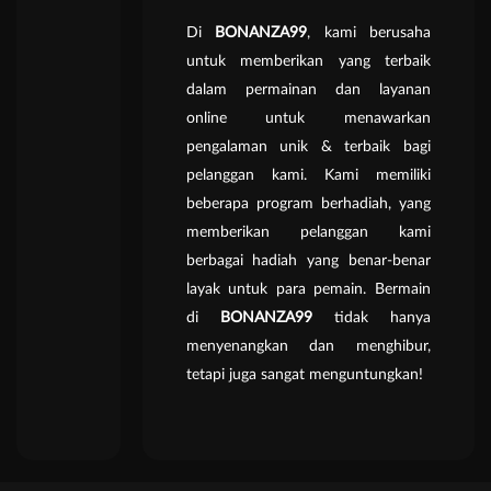
Di
BONANZA99
, kami berusaha
untuk memberikan yang terbaik
dalam permainan dan layanan
online untuk menawarkan
pengalaman unik & terbaik bagi
pelanggan kami. Kami memiliki
beberapa program berhadiah, yang
memberikan pelanggan kami
berbagai hadiah yang benar-benar
layak untuk para pemain. Bermain
di
BONANZA99
tidak hanya
menyenangkan dan menghibur,
tetapi juga sangat menguntungkan!