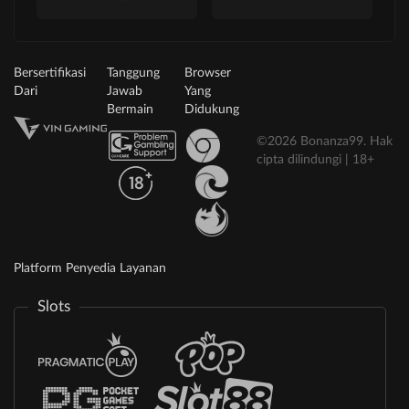
Bersertifikasi
Tanggung
Browser
Dari
Jawab
Yang
Bermain
Didukung
©2026 Bonanza99. Hak
cipta dilindungi | 18+
Platform Penyedia Layanan
Slots