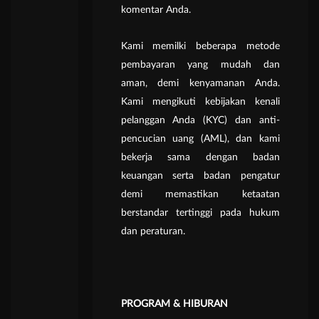
komentar Anda.
Kami memilki beberapa metode
pembayaran yang mudah dan
aman, demi kenyamanan Anda.
Kami mengikuti kebijakan kenali
pelanggan Anda (KYC) dan anti-
pencucian uang (AML), dan kami
bekerja sama dengan badan
keuangan serta badan pengatur
demi memastikan ketaatan
berstandar tertinggi pada hukum
dan peraturan.
PROGRAM & HIBURAN