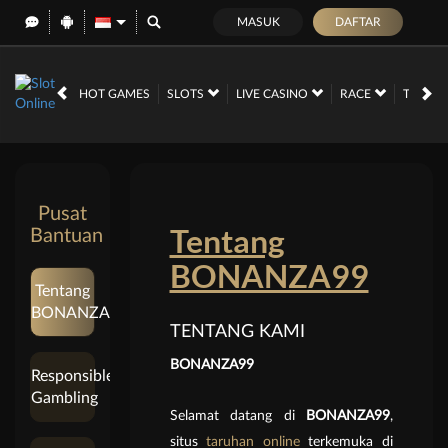
MASUK
DAFTAR
HOT GAMES
SLOTS
LIVE CASINO
RACE
TOGEL
Pusat
Tentang
Bantuan
BONANZA99
Tentang
BONANZA99
TENTANG KAMI
BONANZA99
Responsible
Gambling
Selamat datang di
BONANZA99
,
situs
taruhan online
terkemuka di